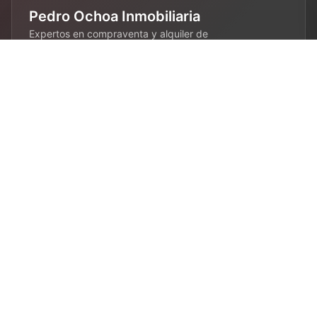
Pedro Ochoa Inmobiliaria
Expertos en compraventa y alquiler de
propiedades en Barcelona. 28 años de
experiencia en el sector inmobiliario.
Contacto
680 808 844
info@pedroochoa.com
Barcelona, España
Enlaces
Inicio
Alquiler
Venta
Blog
Quién soy