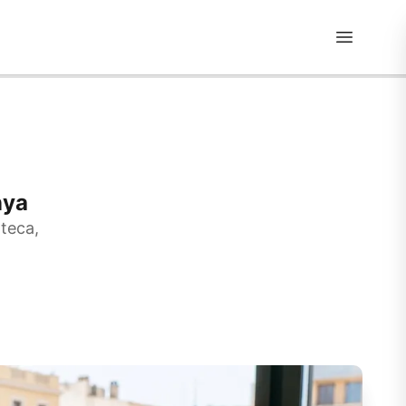
ES
|
EN
nya
oteca,