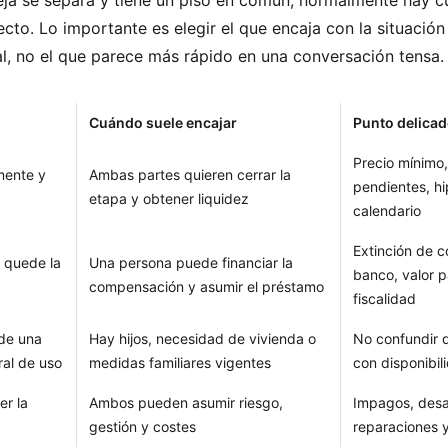
ja se separa y tiene un piso en común, normalmente hay c
cto. Lo importante es elegir el que encaja con la situación 
cal, no el que parece más rápido en una conversación tensa.
Cuándo suele encajar
Punto delica
Precio mínimo
mente y
Ambas partes quieren cerrar la
pendientes, h
etapa y obtener liquidez
calendario
Extinción de 
 quede la
Una persona puede financiar la
banco, valor 
compensación y asumir el préstamo
fiscalidad
de una
Hay hijos, necesidad de vivienda o
No confundir 
ral de uso
medidas familiares vigentes
con disponibil
er la
Ambos pueden asumir riesgo,
Impagos, des
gestión y costes
reparaciones 