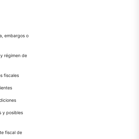
ca, embargos o
s y régimen de
s fiscales
ientes
diciones
s y posibles
e fiscal de