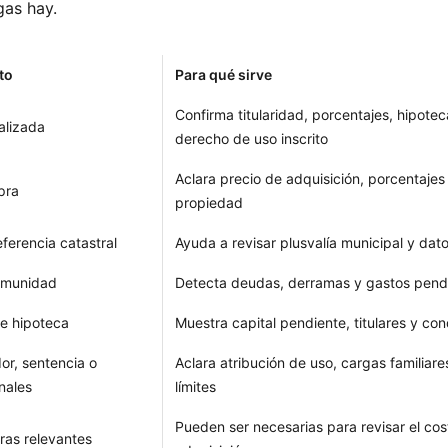
gas hay.
to
Para qué sirve
Confirma titularidad, porcentajes, hipote
alizada
derecho de uso inscrito
Aclara precio de adquisición, porcentaje
pra
propiedad
eferencia catastral
Ayuda a revisar plusvalía municipal y dato
comunidad
Detecta deudas, derramas y gastos pend
de hipoteca
Muestra capital pendiente, titulares y con
or, sentencia o
Aclara atribución de uso, cargas familiare
nales
límites
Pueden ser necesarias para revisar el cost
ras relevantes