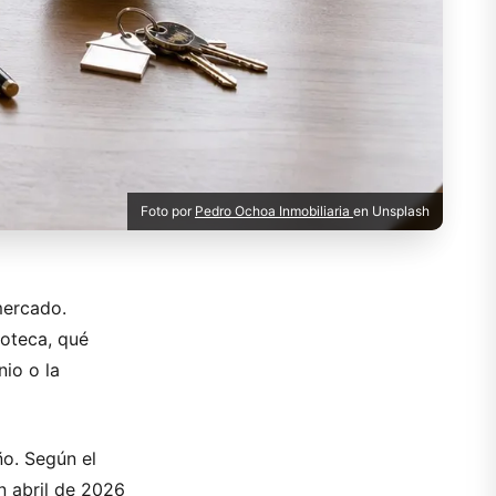
Foto por
Pedro Ochoa Inmobiliaria
en Unsplash
mercado.
poteca, qué
nio o la
ño. Según el
n abril de 2026