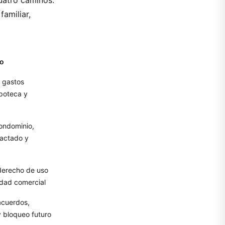
uatro caminos.
familiar,
do
, gastos
ipoteca y
condominio,
pactado y
derecho de uso
idad comercial
acuerdos,
y bloqueo futuro